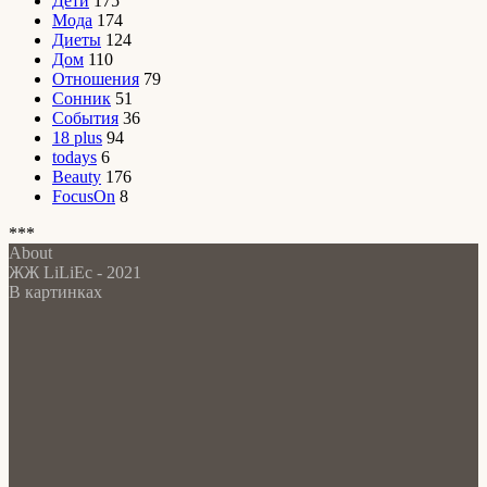
Дети
175
Мода
174
Диеты
124
Дом
110
Отношения
79
Сонник
51
События
36
18 plus
94
todays
6
Beauty
176
FocusOn
8
***
About
ЖЖ LiLiEc - 2021
В картинках