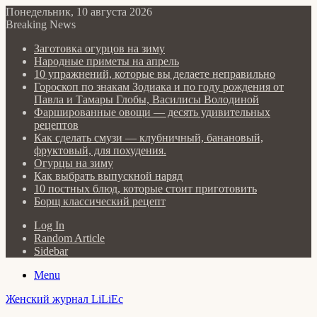
Понедельник, 10 августа 2026
Breaking News
Заготовка огурцов на зиму
Народные приметы на апрель
10 упражнений, которые вы делаете неправильно
Гороскоп по знакам Зодиака и по году рождения от
Павла и Тамары Глобы, Василисы Володиной
Фаршированные овощи — десять удивительных
рецептов
Как сделать cмузи — клубничный, банановый,
фруктовый, для похудения.
Огурцы на зиму
Как выбрать выпускной наряд
10 постных блюд, которые стоит приготовить
Борщ классический рецепт
Log In
Random Article
Sidebar
Menu
Женский журнал LiLiEc