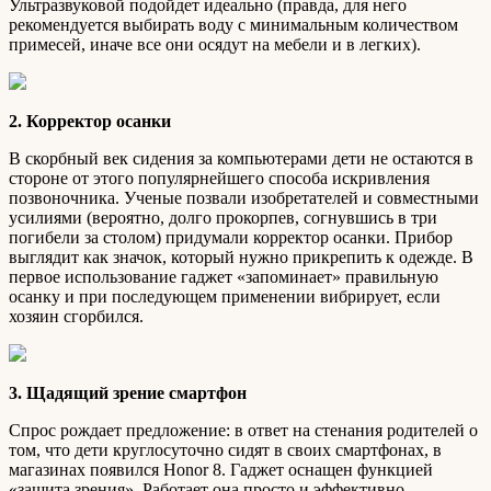
Ультразвуковой подойдет идеально (правда, для него
рекомендуется выбирать воду с минимальным количеством
примесей, иначе все они осядут на мебели и в легких).
2. Корректор осанки
В скорбный век сидения за компьютерами дети не остаются в
стороне от этого популярнейшего способа искривления
позвоночника. Ученые позвали изобретателей и совместными
усилиями (вероятно, долго прокорпев, согнувшись в три
погибели за столом) придумали корректор осанки. Прибор
выглядит как значок, который нужно прикрепить к одежде. В
первое использование гаджет «запоминает» правильную
осанку и при последующем применении вибрирует, если
хозяин сгорбился.
3. Щадящий зрение смартфон
Спрос рождает предложение: в ответ на стенания родителей о
том, что дети круглосуточно сидят в своих смартфонах, в
магазинах появился Honor 8. Гаджет оснащен функцией
«защита зрения». Работает она просто и эффективно —