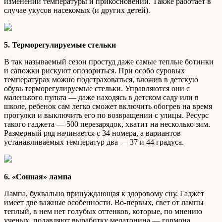
изменении температуры и прикосновении. Также работает в
случае укусов насекомых (и других детей).
5. Терморегулируемые стельки
В так называемый сезон простуд даже самые теплые ботинки
и сапожки рискуют опозориться. При особо суровых
температурах можно подстраховаться, вложив в детскую
обувь терморегулируемые стельки. Управляются они с
маленького пульта — даже находясь в детском саду или в
школе, ребенок сам легко сможет включить обогрев на время
прогулки и выключить его по возвращении с улицы. Ресурс
такого гаджета — 500 перезарядок, хватит на несколько зим.
Размерный ряд начинается с 34 номера, а вариантов
устанавливаемых температур два — 37 и 44 градуса.
6. «Сонная» лампа
Лампа, буквально принуждающая к здоровому сну. Гаджет
имеет две важные особенности. Во-первых, свет от лампы
теплый, в нем нет голубых оттенков, которые, по мнению
ученых, подавляют выработку мелатонина — гормона,