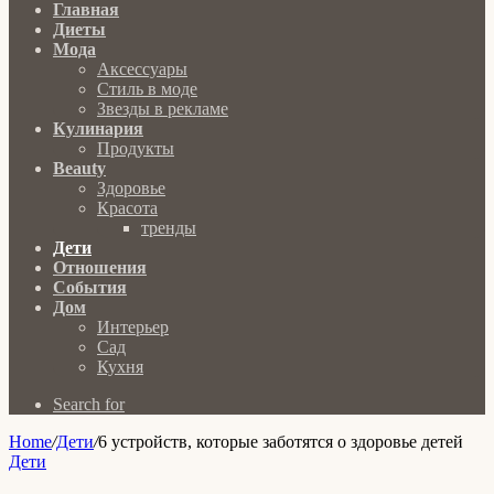
Главная
Диеты
Мода
Аксессуары
Стиль в моде
Звезды в рекламе
Кулинария
Продукты
Beauty
Здоровье
Красота
тренды
Дети
Отношения
События
Дом
Интерьер
Сад
Кухня
Search for
Home
/
Дети
/
6 устройств, которые заботятся о здоровье детей
Дети