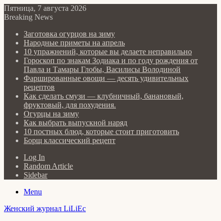
Пятница, 7 августа 2026
Breaking News
Заготовка огурцов на зиму
Народные приметы на апрель
10 упражнений, которые вы делаете неправильно
Гороскоп по знакам Зодиака и по году рождения от
Павла и Тамары Глобы, Василисы Володиной
Фаршированные овощи — десять удивительных
рецептов
Как сделать cмузи — клубничный, банановый,
фруктовый, для похудения.
Огурцы на зиму
Как выбрать выпускной наряд
10 постных блюд, которые стоит приготовить
Борщ классический рецепт
Log In
Random Article
Sidebar
Menu
Женский журнал LiLiEc