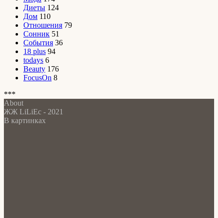
Диеты
124
Дом
110
Отношения
79
Сонник
51
События
36
18 plus
94
todays
6
Beauty
176
FocusOn
8
***
About
ЖЖ LiLiEc - 2021
В картинках