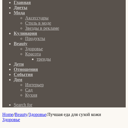
Главная
Диеты
Мода
Аксессуары
Стиль в моде
Звезды в рекламе
Кулинария
Продукты
Beauty
Здоровье
Красота
тренды
Дети
Отношения
События
Дом
Интерьер
Сад
Кухня
Search for
Home
/
Beauty
/
Здоровье
/
Лучшая еда для сухой кожи
Здоровье