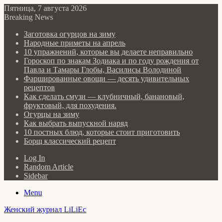
Пятница, 7 августа 2026
Breaking News
Заготовка огурцов на зиму
Народные приметы на апрель
10 упражнений, которые вы делаете неправильно
Гороскоп по знакам Зодиака и по году рождения от
Павла и Тамары Глобы, Василисы Володиной
Фаршированные овощи — десять удивительных
рецептов
Как сделать cмузи — клубничный, банановый,
фруктовый, для похудения.
Огурцы на зиму
Как выбрать выпускной наряд
10 постных блюд, которые стоит приготовить
Борщ классический рецепт
Log In
Random Article
Sidebar
Menu
Женский журнал LiLiEc