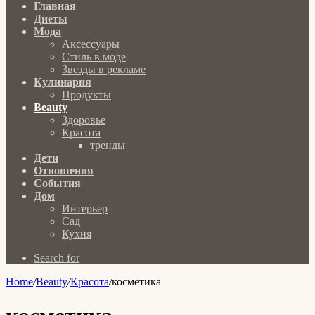
Главная
Диеты
Мода
Аксессуары
Стиль в моде
Звезды в рекламе
Кулинария
Продукты
Beauty
Здоровье
Красота
тренды
Дети
Отношения
События
Дом
Интерьер
Сад
Кухня
Search for
Home
/
Beauty
/
Красота
/
косметика