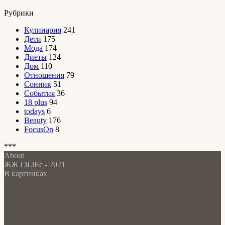
Рубрики
Кулинария
241
Дети
175
Мода
174
Диеты
124
Дом
110
Отношения
79
Сонник
51
События
36
18 plus
94
todays
6
Beauty
176
FocusOn
8
***
About
ЖЖ LiLiEc - 2021
В картинках